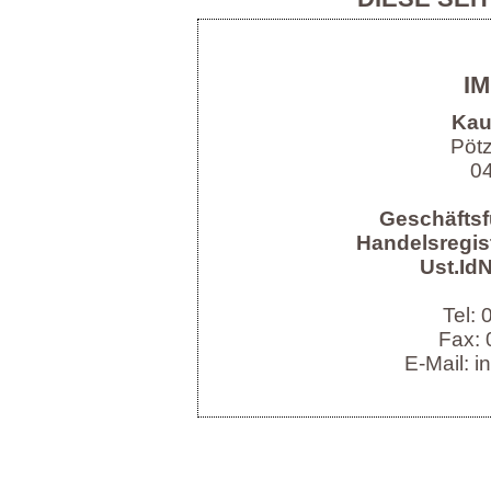
I
Kau
Pöt
04
Geschäftsf
Handelsregist
Ust.IdN
Tel:
Fax: 
E-Mail: i