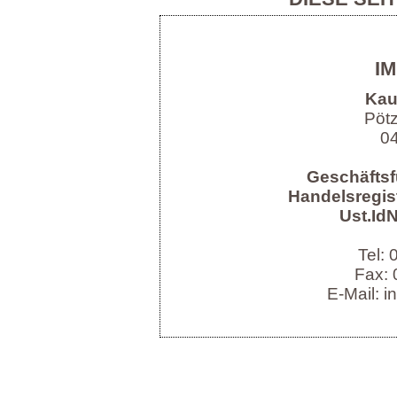
I
Kau
Pöt
04
Geschäftsf
Handelsregist
Ust.IdN
Tel:
Fax: 
E-Mail: i