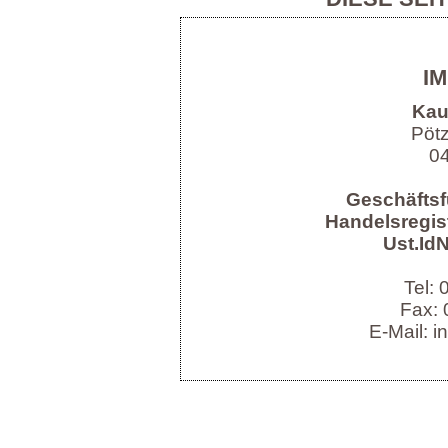
I
Kau
Pöt
04
Geschäftsf
Handelsregist
Ust.IdN
Tel:
Fax: 
E-Mail: i