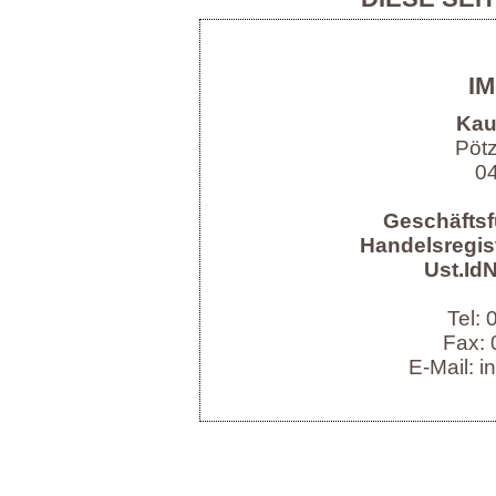
I
Kau
Pöt
04
Geschäftsf
Handelsregist
Ust.IdN
Tel:
Fax: 
E-Mail: i