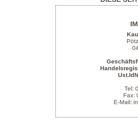
I
Kau
Pöt
04
Geschäftsf
Handelsregist
Ust.IdN
Tel:
Fax: 
E-Mail: i