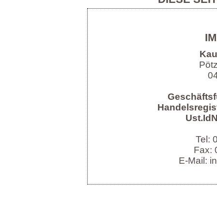
I
Kau
Pöt
04
Geschäftsf
Handelsregist
Ust.IdN
Tel:
Fax: 
E-Mail: i