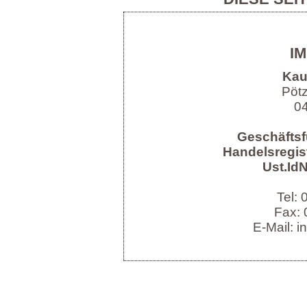
I
Kau
Pöt
04
Geschäftsf
Handelsregist
Ust.IdN
Tel:
Fax: 
E-Mail: i