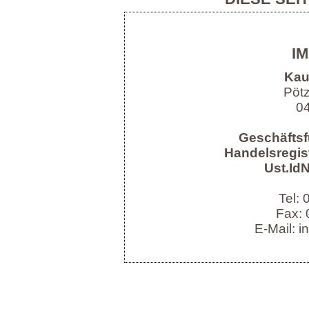
I
Kau
Pöt
04
Geschäftsf
Handelsregist
Ust.IdN
Tel:
Fax: 
E-Mail: i