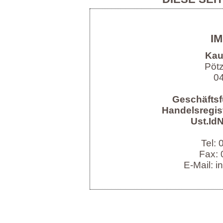
I
Kau
Pöt
04
Geschäftsf
Handelsregist
Ust.IdN
Tel:
Fax: 
E-Mail: i